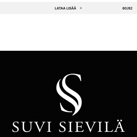
LATAA LISÄÄ
80/82