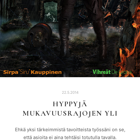
22.5.2014
HYPPYJÄ
MUKAVUUSRAJOJEN YLI
Ehkä yksi tärkeimmistä tavoitteista työssäni on se,
että asioita ei aina tehtäisi totutulla tavalla.