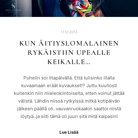
17.12.2013
KUN ÄITIYSLOMALAINEN
RYKÄISTIIN UPEALLE
KEIKALLE…
Puhelin soi iltapäivällä. Että tulisinko illalla
kuvaamaan eräät kuvaukset!? Juttu kuullosti
kuitenkin niin mielenkiintoiselta, etten voinut jättää
välistä. Lähdin niissä rytkyissä mitkä kotipäivän
jälkeen päällä oli..vauvanruokaakin saattoi niistä
löytyä..ja silti tämä oli juuri sitä mitä kaipasin!
Lue Lisää