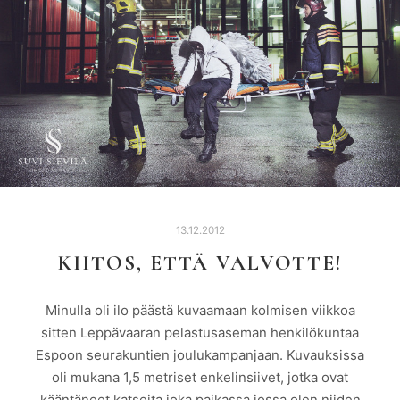
13.12.2012
KIITOS, ETTÄ VALVOTTE!
Minulla oli ilo päästä kuvaamaan kolmisen viikkoa
sitten Leppävaaran pelastusaseman henkilökuntaa
Espoon seurakuntien joulukampanjaan. Kuvauksissa
oli mukana 1,5 metriset enkelinsiivet, jotka ovat
kääntäneet katseita joka paikassa jossa olen niiden