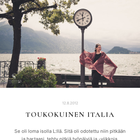
12.8.2012
TOUKOKUINEN ITALIA
Se oli loma isolla L:llä. Sitä oli odotettu niin pitkään
ja hartaasi, tehty pitkiä työpäiviä ja -viikkoja.