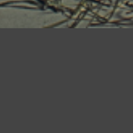
Valokuvausta
ja visuaalista suunnittelua
Suvi Sievilä photo/grafia tarjoaa valokuvauksen
ja visuaalisen suunnittelun palveluja yrityksille