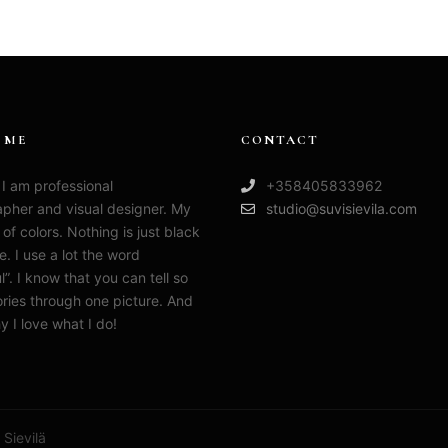
 ME
CONTACT
 I am professional
+358405833962
pher and visual designer. My
studio@suvisievila.com
ull of colors. Nothing is just black
e. I use a lot the word
l”. I know that you can tell so
ries through one picture. And
y I love what I do!
 Sievilä