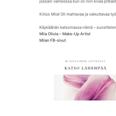
jossain vaiheessa kun oli niin kivaa pitkäs
Kiitos Miia! Oli mahtavaa ja vaikuttavaa t
Käykäähän katsomassa nämä – suosittelen
Miia Ollula – Make-Up Artist
Miian FB-sivut
EDELLINEN ARTIKKELI
KATSO LÄHEMPÄÄ