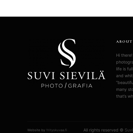
ABOUT
Hi there!
photogra
life is f
and whit
”beautifu
many sto
that’s wh
All rights reserved ©
Suvi
Website by
Yrityskuvaa.fi