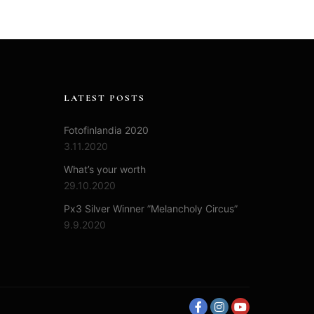
LATEST POSTS
Fotofinlandia 2020
3.11.2020
What’s your worth
29.10.2020
Px3 Silver Winner ”Melancholy Circus”
9.9.2020