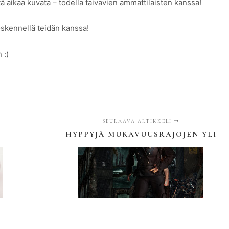
tä aikaa kuvata – todella taivavien ammattilaisten kanssa!
yöskennellä teidän kanssa!
 :)
SEURAAVA ARTIKKELI
HYPPYJÄ MUKAVUUSRAJOJEN YLI