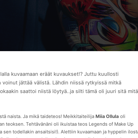
o illalla kuvaamaan eräät kuvaukset!? Juttu kuullosti
n voinut jättää välistä. Lähdin niissä rytkyissä mitkä
kaakin saattoi niistä löytyä..ja silti tämä oli juuri sitä mitä
tä naista. Ja mikä taideteos! Meikkitaiteilija
Miia Ollula
oli
avan teoksen. Tehtävänäni oli ikuistaa teos Legends of Make Up
a sen todellakin ansaitsisi!). Alettiin kuvaamaan ja hyppelin ilost