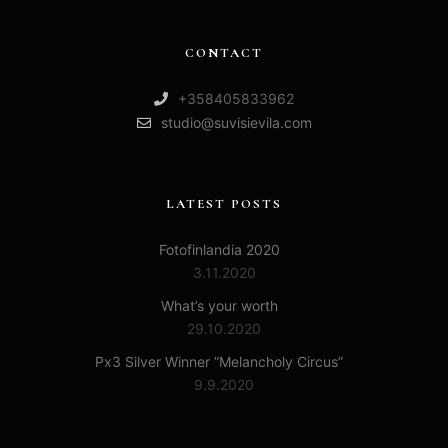
CONTACT
+358405833962
studio@suvisievila.com
LATEST POSTS
Fotofinlandia 2020
3.11.2020
What’s your worth
29.10.2020
Px3 Silver Winner ”Melancholy Circus”
9.9.2020