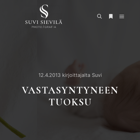
Päävali
Haku
Lisätietoja
12.4.2013
kirjoittajalta
Suvi
VASTASYNTYNEEN
TUOKSU