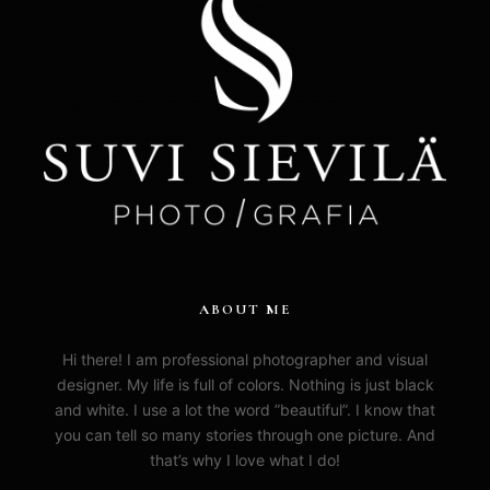
ABOUT ME
Hi there! I am professional photographer and visual
designer. My life is full of colors. Nothing is just black
and white. I use a lot the word ”beautiful”. I know that
you can tell so many stories through one picture. And
that’s why I love what I do!