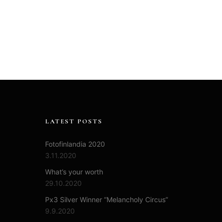
LATEST POSTS
Fotofinlandia 2020
3.11.2020
What’s your worth
29.10.2020
Px3 Silver Winner ”Melancholy Circus”
9.9.2020