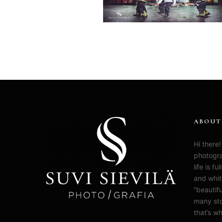
ABOUT
Hi there!
photogra
life is f
and whit
”beautifu
many sto
that’s wh