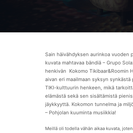
Sain häivähdyksen aurinkoa vuoden p
kuvata mahtavaa bändiä – Grupo Sola
henkivän Kokomo Tikibaar&Roomin Hel
aivan eri maailmaan syksyn synkästä 
TIKI-kulttuurin henkeen, mikä tarkoitt
elämästä sekä sen sisältämistä pienist
jäykkyyttä. Kokomon tunnelma ja milj
– Pohjolan kuuminta musiikkia!
Meillä oli todella vähän aikaa kuvata, jote