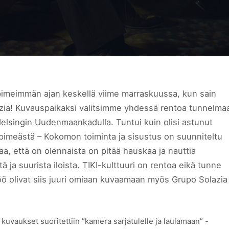
imeimmän ajan keskellä viime marraskuussa, kun sain
zia! Kuvauspaikaksi valitsimme yhdessä rentoa tunnelma
singin Uudenmaankadulla. Tuntui kuin olisi astunut
pimeästä – Kokomon toiminta ja sisustus on suunniteltu
aa, että on olennaista on pitää hauskaa ja nauttia
ä ja suurista iloista. TIKI-kulttuuri on rentoa eikä tunne
öö olivat siis juuri omiaan kuvaamaan myös Grupo Solazia
n kuvaukset suoritettiin ”kamera sarjatulelle ja laulamaan” -