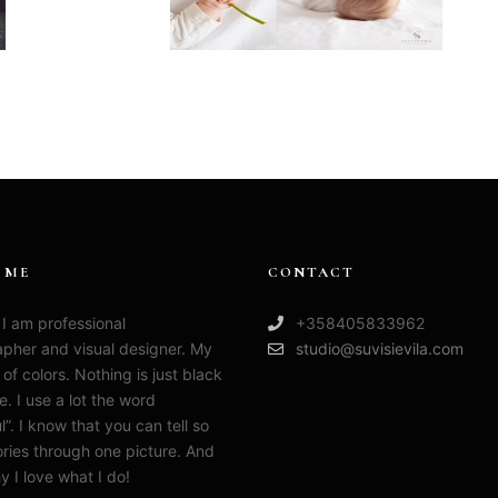
 ME
CONTACT
 I am professional
+358405833962
pher and visual designer. My
studio@suvisievila.com
ull of colors. Nothing is just black
e. I use a lot the word
l”. I know that you can tell so
ries through one picture. And
y I love what I do!