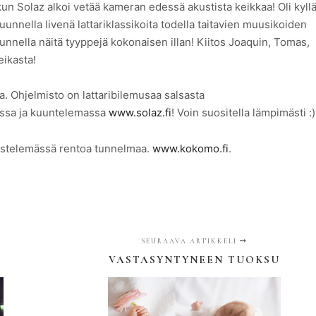
, kun Solaz alkoi vetää kameran edessä akustista keikkaa! Oli kyll
nnella livenä lattariklassikoita todella taitavien muusikoiden
kuunnella näitä tyyppejä kokonaisen illan! Kiitos Joaquin, Tomas,
ikasta!
a. Ohjelmisto on lattaribilemusaa salsasta
assa ja kuuntelemassa
www.solaz.fi
! Voin suositella lämpimästi :)
listelemässä rentoa tunnelmaa.
www.kokomo.fi
.
SEURAAVA ARTIKKELI
VASTASYNTYNEEN TUOKSU