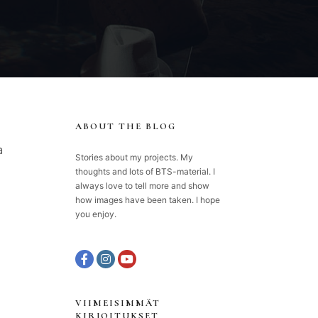
ABOUT THE BLOG
a
Stories about my projects. My
thoughts and lots of BTS-material. I
always love to tell more and show
how images have been taken. I hope
you enjoy.
VIIMEISIMMÄT
KIRJOITUKSET