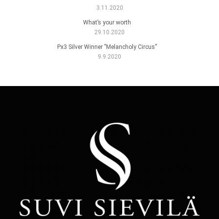
3.11.2020
What’s your worth
29.10.2020
Px3 Silver Winner ”Melancholy Circus”
9.9.2020