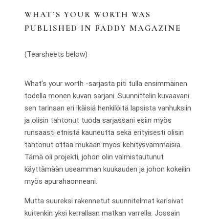
WHAT’S YOUR WORTH WAS
PUBLISHED IN
FADDY MAGAZINE
(Tearsheets below)
What’s your worth -sarjasta piti tulla ensimmäinen
todella monen kuvan sarjani. Suunnittelin kuvaavani
sen tarinaan eri ikäisiä henkilöitä lapsista vanhuksiin
ja olisin tahtonut tuoda sarjassani esiin myös
runsaasti etnistä kauneutta sekä erityisesti olisin
tahtonut ottaa mukaan myös kehitysvammaisia.
Tämä oli projekti, johon olin valmistautunut
käyttämään useamman kuukauden ja johon kokeilin
myös apurahaonneani.
Mutta suureksi rakennetut suunnitelmat karisivat
kuitenkin yksi kerrallaan matkan varrella. Jossain