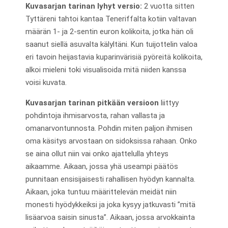
Kuvasarjan tarinan lyhyt versio:
2 vuotta sitten
Tyttäreni tahtoi kantaa Teneriffalta kotiin valtavan
määrän 1- ja 2-sentin euron kolikoita, jotka hän oli
saanut siellä asuvalta kälyltäni. Kun tuijottelin valoa
eri tavoin heijastavia kuparinvärisiä pyöreitä kolikoita,
alkoi mieleni toki visualisoida mitä niiden kanssa
voisi kuvata.
Kuvasarjan tarinan pitkään versioon
liittyy
pohdintoja ihmisarvosta, rahan vallasta ja
omanarvontunnosta. Pohdin miten paljon ihmisen
oma käsitys arvostaan on sidoksissa rahaan. Onko
se aina ollut niin vai onko ajattelulla yhteys
aikaamme. Aikaan, jossa yhä useampi päätös
punnitaan ensisijaisesti rahallisen hyödyn kannalta.
Aikaan, joka tuntuu määrittelevän meidät niin
monesti hyödykkeiksi ja joka kysyy jatkuvasti ”mitä
lisäarvoa saisin sinusta”. Aikaan, jossa arvokkainta