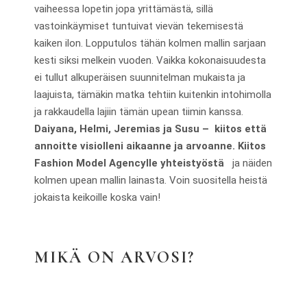
vaiheessa lopetin jopa yrittämästä, sillä
vastoinkäymiset tuntuivat vievän tekemisestä
kaiken ilon. Lopputulos tähän kolmen mallin sarjaan
kesti siksi melkein vuoden. Vaikka kokonaisuudesta
ei tullut alkuperäisen suunnitelman mukaista ja
laajuista, tämäkin matka tehtiin kuitenkin intohimolla
ja rakkaudella lajiin tämän upean tiimin kanssa.
Daiyana, Helmi, Jeremias ja Susu – kiitos että
annoitte visiolleni aikaanne ja arvoanne.
Kiitos
Fashion Model Agencylle yhteistyöstä
ja näiden
kolmen upean mallin lainasta. Voin suositella heistä
jokaista keikoille koska vain!
MIKÄ ON ARVOSI?